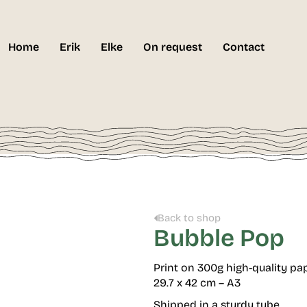
Home
Erik
Elke
On request
Contact
Back to shop
Bubble Pop
Print on 300g high-quality pa
29.7 x 42 cm – A3
Shipped in a sturdy tube