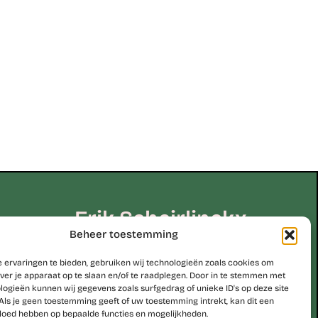
Erik Scheirlinckx
Beheer toestemming
be
 ervaringen te bieden, gebruiken wij technologieën zoals cookies om
ver je apparaat op te slaan en/of te raadplegen. Door in te stemmen met
logieën kunnen wij gegevens zoals surfgedrag of unieke ID's op deze site
Studio Erik Scheirlinckx
Als je geen toestemming geeft of uw toestemming intrekt, kan dit een
Hoekskenstraat 8 – 9310 Moorsel
vloed hebben op bepaalde functies en mogelijkheden.