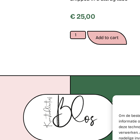
€
25,00
Add to cart
+32 477 77 28 06
erik@kunstcollectiefblos.
Om de beste
informatie o
deze techno
verwerken. 
nadelige in