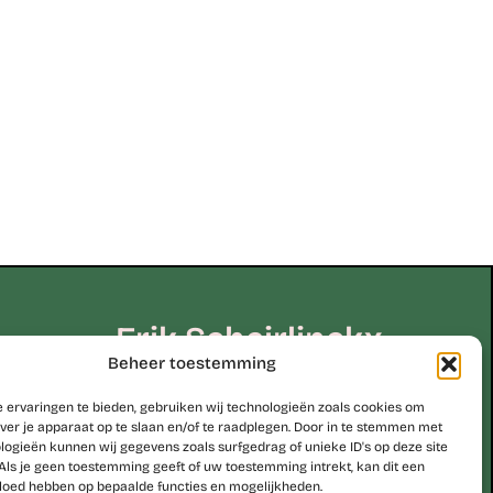
Erik Scheirlinckx
Beheer toestemming
be
 ervaringen te bieden, gebruiken wij technologieën zoals cookies om
ver je apparaat op te slaan en/of te raadplegen. Door in te stemmen met
logieën kunnen wij gegevens zoals surfgedrag of unieke ID's op deze site
Studio Erik Scheirlinckx
Als je geen toestemming geeft of uw toestemming intrekt, kan dit een
Hoekskenstraat 8 – 9310 Moorsel
vloed hebben op bepaalde functies en mogelijkheden.