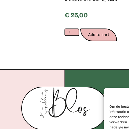
€
25,00
Add to cart
+32 477 77 28 06
erik@kunstcollectiefblos.
Om de beste
informatie o
deze techno
verwerken. 
nadelige in