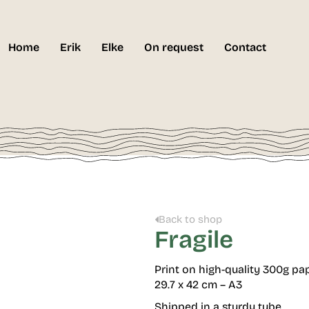
Home
Erik
Elke
On request
Contact
Back to shop
Fragile
Print on high-quality 300g pa
29.7 x 42 cm – A3
Shipped in a sturdy tube