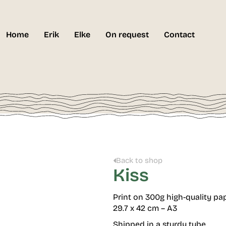
Home
Erik
Elke
On request
Contact
Back to shop
Kiss
Print on 300g high-quality pa
29.7 x 42 cm – A3
Shipped in a sturdy tube