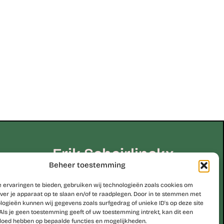
Erik Scheirlinckx
Beheer toestemming
be
 ervaringen te bieden, gebruiken wij technologieën zoals cookies om
ver je apparaat op te slaan en/of te raadplegen. Door in te stemmen met
logieën kunnen wij gegevens zoals surfgedrag of unieke ID's op deze site
Studio Erik Scheirlinckx
Als je geen toestemming geeft of uw toestemming intrekt, kan dit een
Hoekskenstraat 8 – 9310 Moorsel
vloed hebben op bepaalde functies en mogelijkheden.