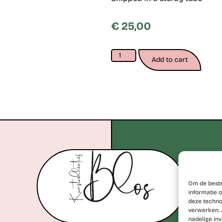
€
25,00
Add to cart
+32 477 77 28 06
erik@kunstcollectiefblos.
Om de beste
informatie o
deze techno
verwerken. 
nadelige in