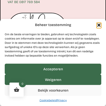
VAT BE 0817 769 584
Beheer toestemming
Om de beste ervaringen te bieden, gebruiken wij technologieën zoals
cookies om informatie over je apparaat op te slaan en/of te raadplegen.
Door in te stemmen met deze technologieën kunnen wij gegevens zoals
surfgedrag of unieke ID's op deze site verwerken. Als je geen
toestemming geeft of uw toestemming intrekt, kan dit een nadelige
Erik Scheirlinckx
invloed hebben op bepaalde functies en mogelijkheden.
+32 477 77 28 06
erik@kunstcollectiefblos.be
Accepteren
Studio Erik Scheirlinckx
Weigeren
Hoekskenstraat 8 – 9310 Moorsel
0
VAT BE 0763 110 579
Bekijk voorkeuren
Cookiebeleid
Privacy
Cookies
Privacy
Website by
Sinergio