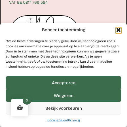
VAT BE 0817 769 584
Beheer toestemming
Om de beste ervaringen te bieden, gebruiken wij technologieën zoals
cookies om informatie over je apparaat op te slaan en/of te raadplegen.
Door in te stemmen met deze technologieën kunnen wij gegevens zoals
surfgedrag of unieke ID's op deze site verwerken. Als je geen
toestemming geeft of uw toestemming intrekt, kan dit een nadelige
Erik Scheirlinckx
invloed hebben op bepaalde functies en mogelijkheden.
+32 477 77 28 06
erik@kunstcollectiefblos.be
Accepteren
Studio Erik Scheirlinckx
Weigeren
Hoekskenstraat 8 – 9310 Moorsel
0
VAT BE 0763 110 579
Bekijk voorkeuren
Cookiebeleid
Privacy
Cookies
Privacy
Website by
Sinergio