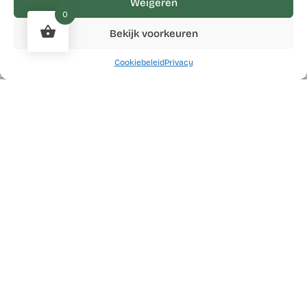
Weigeren
0
Bekijk voorkeuren
Cookiebeleid
Privacy
Kunstcollectief
Blos
brengt de creatieve werelden van vader Erik en dochter Elke
samen.
Twee generaties, twee stijlen, maar één grote passie: kunst
maken. Ze experimenteren met verschillende technieken en
materialen, ontdekken graag nieuwe vormen en houden hun
werk fris en levendig.
Op deze site kun je hun werk ontdekken, hun verhalen leren
kennen en de nieuwste creaties bekijken. Nieuw werk wordt
regelmatig toegevoegd, en een deel is ook te koop in de
webshop. Kijk gerust rond