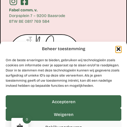
Fabel comm. v.
Dorpsplein 7 – 9200 Baasrode
BTW BE 0817 769 584
Beheer toestemming
Om de beste ervaringen te bieden, gebruiken wij technologieën zoals
cookies om informatie over je apparaat op te slaan en/of te raadplegen.
Door in te stemmen met deze technologieën kunnen wij gegevens zoals
surfgedrag of unieke ID's op deze site verwerken. Als je geen
toestemming geeft of uw toestemming intrekt, kan dit een nadelige
Erik Scheirlinckx
invloed hebben op bepaalde functies en mogelijkheden.
+32 477 77 28 06
erik@kunstcollectiefblos.be
Accepteren
Studio Erik Scheirlinckx
Weigeren
Hoekskenstraat 8 – 9310 Moorsel
0
BTW BE 0763 110 579