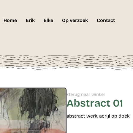
Home
Erik
Elke
Op verzoek
Contact
Terug naar winkel
Abstract 01
abstract werk, acryl op doek