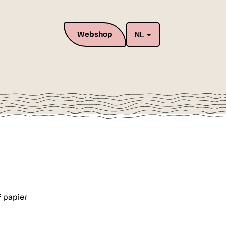
Webshop
NL
f papier