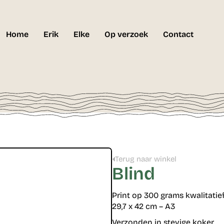
Home
Erik
Elke
Op verzoek
Contact
Terug naar winkel
Blind
Print op 300 grams kwalitatie
29,7 x 42 cm – A3
Verzonden in stevige koker