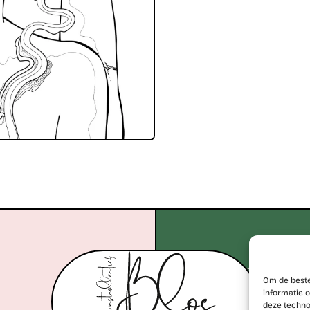
+32 477 77 28 06
Om de beste
erik@kunstcollectiefblos.
informatie o
deze techno