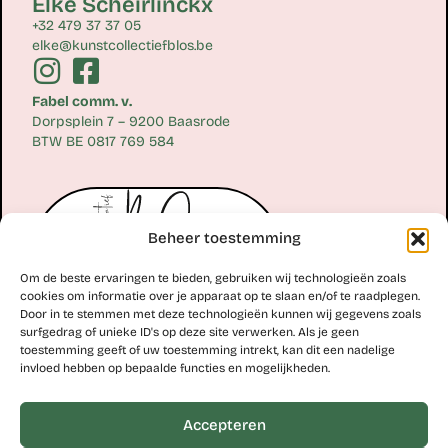
Elke Scheirlinckx
+32 479 37 37 05
elke@kunstcollectiefblos.be
Fabel comm. v.
Dorpsplein 7 – 9200 Baasrode
BTW BE 0817 769 584
Beheer toestemming
Om de beste ervaringen te bieden, gebruiken wij technologieën zoals
cookies om informatie over je apparaat op te slaan en/of te raadplegen.
Door in te stemmen met deze technologieën kunnen wij gegevens zoals
surfgedrag of unieke ID's op deze site verwerken. Als je geen
toestemming geeft of uw toestemming intrekt, kan dit een nadelige
Erik Scheirlinckx
invloed hebben op bepaalde functies en mogelijkheden.
+32 477 77 28 06
erik@kunstcollectiefblos.be
Accepteren