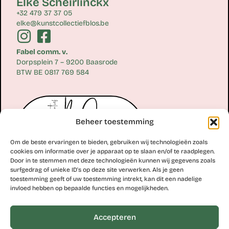
Elke Scheirlinckx
+32 479 37 37 05
elke@kunstcollectiefblos.be
Fabel comm. v.
Dorpsplein 7 – 9200 Baasrode
BTW BE 0817 769 584
Beheer toestemming
Om de beste ervaringen te bieden, gebruiken wij technologieën zoals
cookies om informatie over je apparaat op te slaan en/of te raadplegen.
Door in te stemmen met deze technologieën kunnen wij gegevens zoals
surfgedrag of unieke ID's op deze site verwerken. Als je geen
toestemming geeft of uw toestemming intrekt, kan dit een nadelige
Erik Scheirlinckx
invloed hebben op bepaalde functies en mogelijkheden.
+32 477 77 28 06
erik@kunstcollectiefblos.be
Accepteren