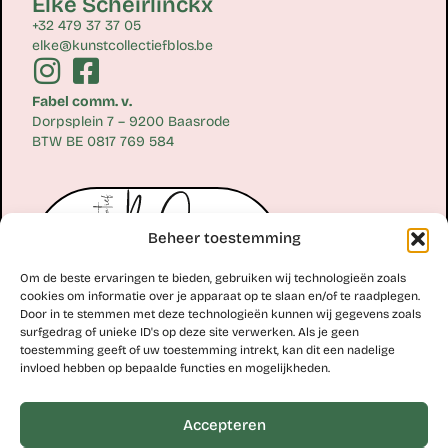
Elke Scheirlinckx
+32 479 37 37 05
elke@kunstcollectiefblos.be
Fabel comm. v.
Dorpsplein 7 – 9200 Baasrode
BTW BE 0817 769 584
Beheer toestemming
Om de beste ervaringen te bieden, gebruiken wij technologieën zoals
cookies om informatie over je apparaat op te slaan en/of te raadplegen.
Door in te stemmen met deze technologieën kunnen wij gegevens zoals
surfgedrag of unieke ID's op deze site verwerken. Als je geen
toestemming geeft of uw toestemming intrekt, kan dit een nadelige
Erik Scheirlinckx
invloed hebben op bepaalde functies en mogelijkheden.
+32 477 77 28 06
erik@kunstcollectiefblos.be
Accepteren