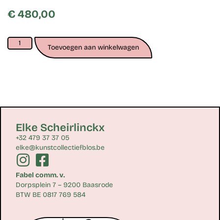
€
480,00
Toevoegen aan winkelwagen
Elke Scheirlinckx
+32 479 37 37 05
elke@kunstcollectiefblos.be
Fabel comm. v.
Dorpsplein 7 – 9200 Baasrode
BTW BE 0817 769 584