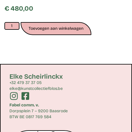
€
480,00
Toevoegen aan winkelwagen
Elke Scheirlinckx
+32 479 37 37 05
elke@kunstcollectiefblos.be
Fabel comm. v.
Dorpsplein 7 – 9200 Baasrode
BTW BE 0817 769 584