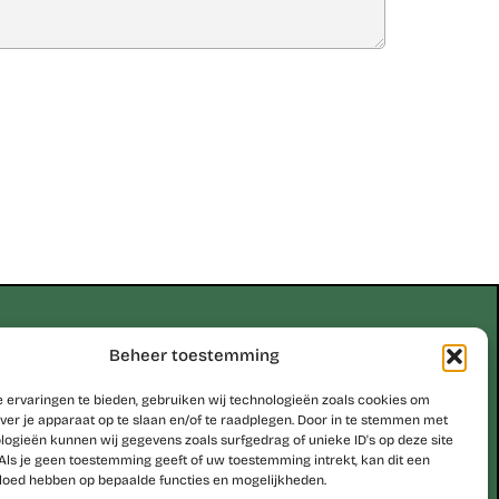
Erik Scheirlinckx
Beheer toestemming
 ervaringen te bieden, gebruiken wij technologieën zoals cookies om
be
ver je apparaat op te slaan en/of te raadplegen. Door in te stemmen met
logieën kunnen wij gegevens zoals surfgedrag of unieke ID's op deze site
Als je geen toestemming geeft of uw toestemming intrekt, kan dit een
Studio Erik Scheirlinckx
vloed hebben op bepaalde functies en mogelijkheden.
Hoekskenstraat 8 – 9310 Moorsel