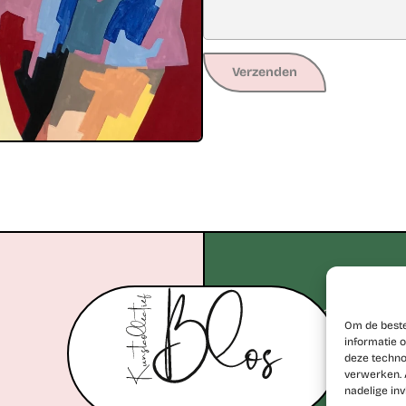
Verzenden
+32 477 77 28 06
Om de beste
erik@kunstcollectiefblos.
informatie o
deze techno
verwerken. 
nadelige in