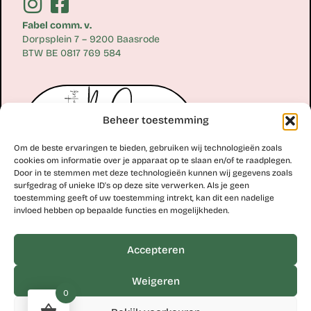
Fabel comm. v.
Dorpsplein 7 – 9200 Baasrode
BTW BE 0817 769 584
Beheer toestemming
Om de beste ervaringen te bieden, gebruiken wij technologieën zoals
cookies om informatie over je apparaat op te slaan en/of te raadplegen.
Door in te stemmen met deze technologieën kunnen wij gegevens zoals
surfgedrag of unieke ID's op deze site verwerken. Als je geen
toestemming geeft of uw toestemming intrekt, kan dit een nadelige
Erik Scheirlinckx
invloed hebben op bepaalde functies en mogelijkheden.
+32 477 77 28 06
erik@kunstcollectiefblos.be
Accepteren
Studio Erik Scheirlinckx
Weigeren
Hoekskenstraat 8 – 9310 Moorsel
0
BTW BE 0763 110 579