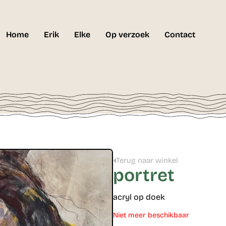
Home
Erik
Elke
Op verzoek
Contact
Terug naar winkel
portret
acryl op doek
Niet meer beschikbaar