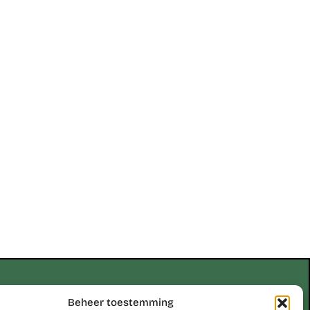
Erik Scheirlinckx
Beheer toestemming