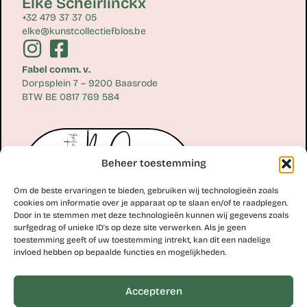
Elke Scheirlinckx
+32 479 37 37 05
elke@kunstcollectiefblos.be
Fabel comm. v.
Dorpsplein 7 – 9200 Baasrode
BTW BE 0817 769 584
Beheer toestemming
Om de beste ervaringen te bieden, gebruiken wij technologieën zoals
cookies om informatie over je apparaat op te slaan en/of te raadplegen.
Door in te stemmen met deze technologieën kunnen wij gegevens zoals
surfgedrag of unieke ID's op deze site verwerken. Als je geen
toestemming geeft of uw toestemming intrekt, kan dit een nadelige
Erik Scheirlinckx
invloed hebben op bepaalde functies en mogelijkheden.
+32 477 77 28 06
erik@kunstcollectiefblos.be
Accepteren