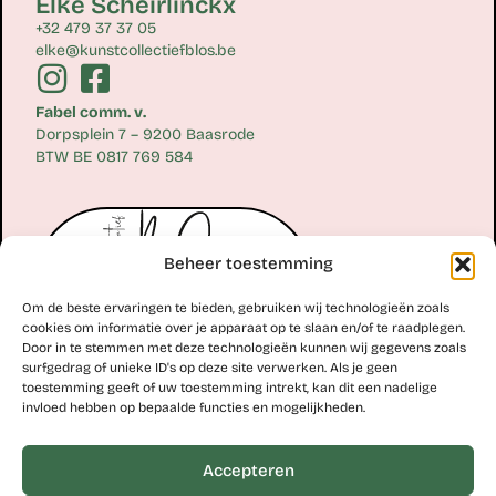
Elke Scheirlinckx
+32 479 37 37 05
elke@kunstcollectiefblos.be
Fabel comm. v.
Dorpsplein 7 – 9200 Baasrode
BTW BE 0817 769 584
Beheer toestemming
Om de beste ervaringen te bieden, gebruiken wij technologieën zoals
cookies om informatie over je apparaat op te slaan en/of te raadplegen.
Door in te stemmen met deze technologieën kunnen wij gegevens zoals
surfgedrag of unieke ID's op deze site verwerken. Als je geen
toestemming geeft of uw toestemming intrekt, kan dit een nadelige
Erik Scheirlinckx
invloed hebben op bepaalde functies en mogelijkheden.
+32 477 77 28 06
erik@kunstcollectiefblos.be
Accepteren