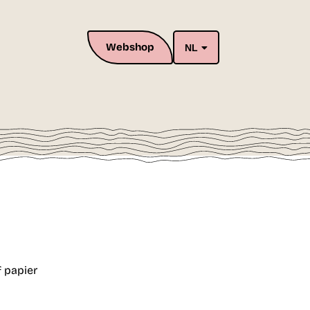
Webshop
NL
f papier