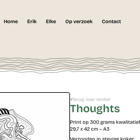
Home
Erik
Elke
Op verzoek
Contact
Terug naar winkel
Thoughts
Print op 300 grams kwalitatie
29,7 x 42 cm – A3
Verzonden in stevige koker