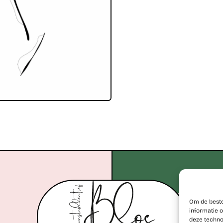
+32 477 77 28 06
Om de beste
erik@kunstcollectiefblos.
informatie o
deze techno