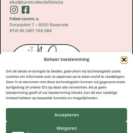
elke@kunstcollectiefblos.be
Fabel comm. v.
Dorpsplein 7 – 9200 Baasrode
BTW BE 0817 769 584
Beheer toestemming
Om de beste ervaringen te bieden, gebruiken wij technologieën zoals
cookies om informatie over je apparaat op te slaan en/of te raadplegen.
Door in te stemmen met deze technologieën kunnen wij gegevens zoals
surfgedrag of unieke ID's op deze site verwerken. Als je geen
toestemming geeft of uw toestemming intrekt, kan dit een nadelige
Erik Scheirlinckx
invloed hebben op bepaalde functies en mogelijkheden.
+32 477 77 28 06
erik@kunstcollectiefblos.be
Accepteren
Studio Erik Scheirlinckx
Weigeren
Hoekskenstraat 8 – 9310 Moorsel