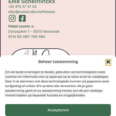
Elke Scheirlinckx
+32 479 37 37 05
elke@kunstcollectiefblos.be
Fabel comm. v.
Dorpsplein 7 – 9200 Baasrode
BTW BE 0817 769 584
Beheer toestemming
Om de beste ervaringen te bieden, gebruiken wij technologieën zoals
cookies om informatie over je apparaat op te slaan en/of te raadplegen.
Door in te stemmen met deze technologieën kunnen wij gegevens zoals
surfgedrag of unieke ID's op deze site verwerken. Als je geen
toestemming geeft of uw toestemming intrekt, kan dit een nadelige
Erik Scheirlinckx
invloed hebben op bepaalde functies en mogelijkheden.
+32 477 77 28 06
erik@kunstcollectiefblos.be
Accepteren