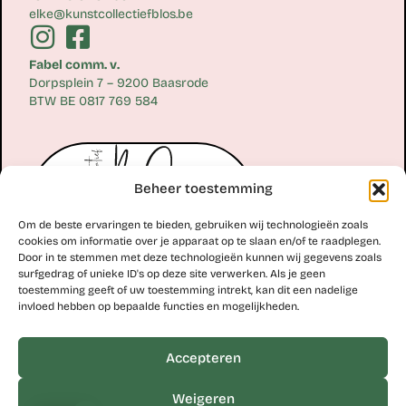
elke@kunstcollectiefblos.be
Fabel comm. v.
Dorpsplein 7 – 9200 Baasrode
BTW BE 0817 769 584
Beheer toestemming
Om de beste ervaringen te bieden, gebruiken wij technologieën zoals
cookies om informatie over je apparaat op te slaan en/of te raadplegen.
Door in te stemmen met deze technologieën kunnen wij gegevens zoals
surfgedrag of unieke ID's op deze site verwerken. Als je geen
toestemming geeft of uw toestemming intrekt, kan dit een nadelige
Erik Scheirlinckx
invloed hebben op bepaalde functies en mogelijkheden.
+32 477 77 28 06
erik@kunstcollectiefblos.be
Accepteren
Studio Erik Scheirlinckx
Weigeren