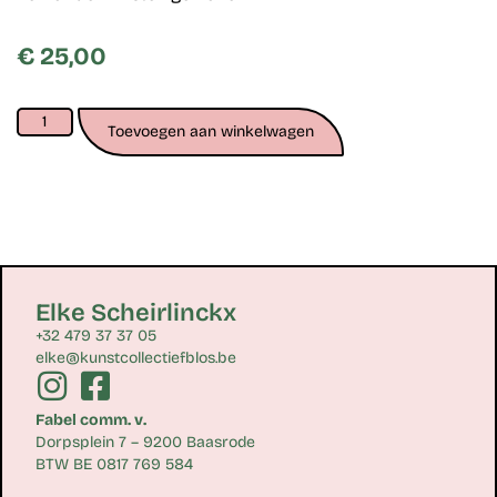
€
25,00
Toevoegen aan winkelwagen
Elke Scheirlinckx
+32 479 37 37 05
elke@kunstcollectiefblos.be
Fabel comm. v.
Dorpsplein 7 – 9200 Baasrode
BTW BE 0817 769 584