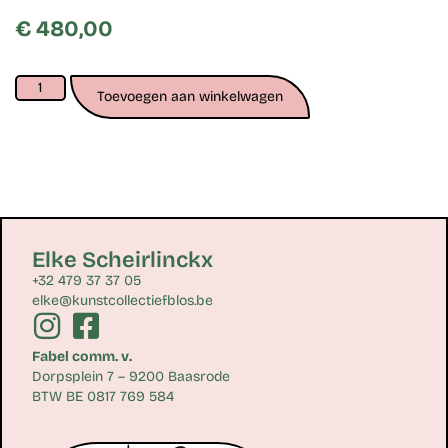
€
480,00
Toevoegen aan winkelwagen
Elke Scheirlinckx
+32 479 37 37 05
elke@kunstcollectiefblos.be
Fabel comm. v.
Dorpsplein 7 – 9200 Baasrode
BTW BE 0817 769 584