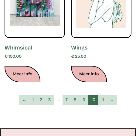
Whimsical
Wings
€
150,00
€
25,00
Meer info
Meer info
←
1
2
3
…
7
8
9
10
11
→