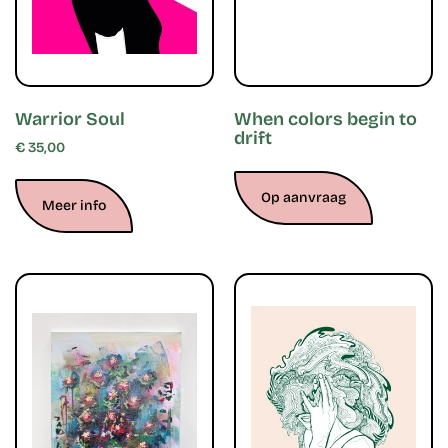
Warrior Soul
When colors begin to
drift
€
35,00
Op aanvraag
Meer info