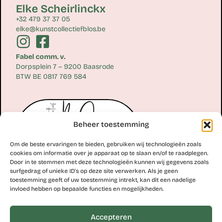
Elke Scheirlinckx
+32 479 37 37 05
elke@kunstcollectiefblos.be
Fabel comm. v.
Dorpsplein 7 – 9200 Baasrode
BTW BE 0817 769 584
Beheer toestemming
Om de beste ervaringen te bieden, gebruiken wij technologieën zoals
cookies om informatie over je apparaat op te slaan en/of te raadplegen.
Door in te stemmen met deze technologieën kunnen wij gegevens zoals
surfgedrag of unieke ID's op deze site verwerken. Als je geen
toestemming geeft of uw toestemming intrekt, kan dit een nadelige
Erik Scheirlinckx
invloed hebben op bepaalde functies en mogelijkheden.
+32 477 77 28 06
erik@kunstcollectiefblos.be
Accepteren