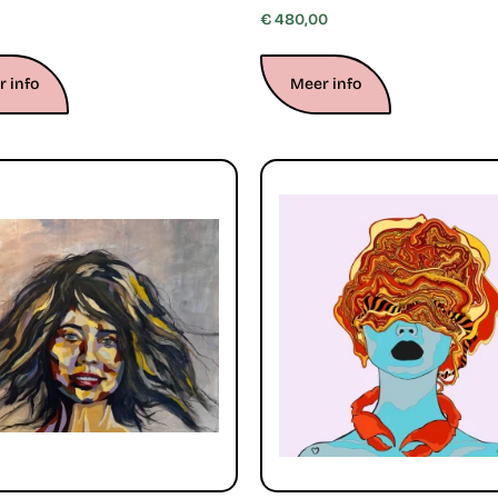
€
480,00
 info
Meer info