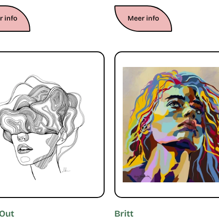
 info
Meer info
 Out
Britt