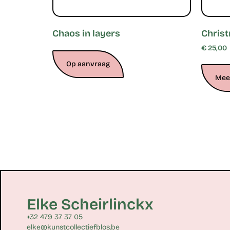
Chaos in layers
Chris
€
25,00
Op aanvraag
Meer
Elke Scheirlinckx
+32 479 37 37 05
elke@kunstcollectiefblos.be