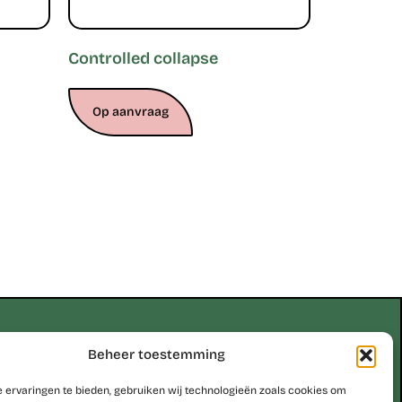
Controlled collapse
Op aanvraag
Erik Scheirlinckx
Beheer toestemming
 ervaringen te bieden, gebruiken wij technologieën zoals cookies om
be