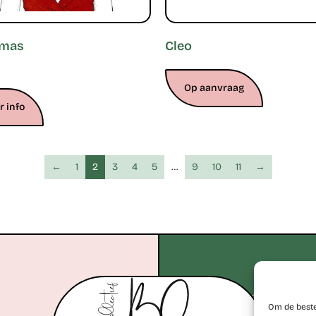
tmas
Cleo
Op aanvraag
 info
←
1
2
3
4
5
…
9
10
11
→
+32 477 77 28 06
Om de beste
erik@kunstcollectiefblos.