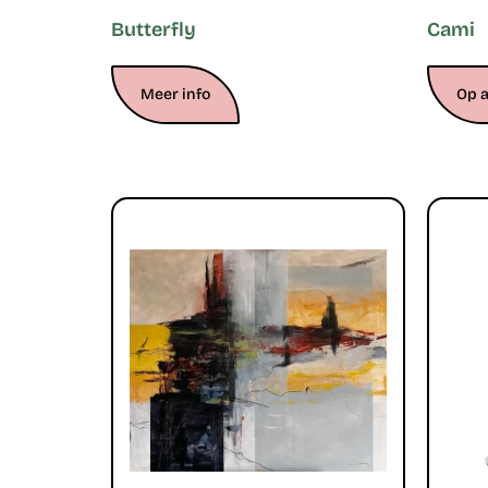
Butterfly
Cami
Meer info
Op 